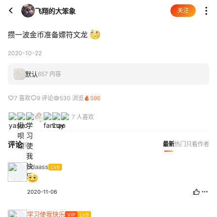
飞翔的大笨象
关注
攒一波金币准备嫖符文龙
2020-10-22
默认
657 内容
7 喜欢
9 评论
530 浏览
596
7 人喜欢
评论
最新
热门
只看作者
9
ddaass
LV5
2020-11-06
学习使我快乐
VIP
LV9