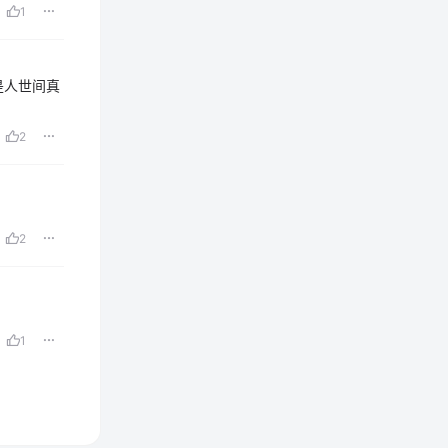
1
是人世间真
2
2
1