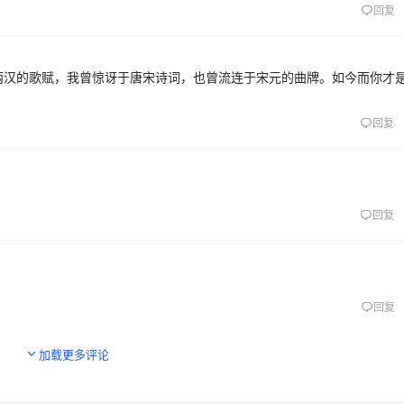
回复
两汉的歌赋，我曾惊讶于唐宋诗词，也曾流连于宋元的曲牌。如今而你才
回复
回复
回复
加载更多评论