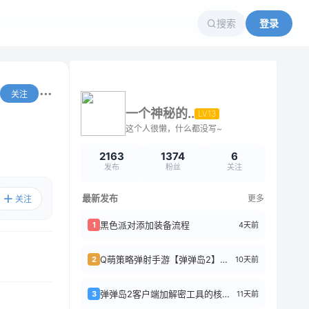
搜索
登录
关注
一个神秘的..
LV13
这个人很懒，什么都没写~
2163
1374
6
发布
粉丝
关注
最新发布
更多
关注
黑色派对添加装备流程
4天前
1
Q萌策略弹射手游【弹弹岛2】前后端全套源码+搭建教程
10天前
2
弹弹岛2客户端加解密工具的核心逻辑
11天前
3