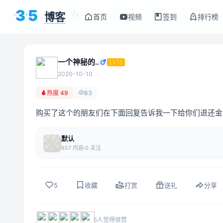
3
5
博客
<
/>
首页
视频
签到
排行榜
一个神秘的..
LV13
2020-10-10
热度 49
83
购买了这个的朋友们在下面回复告诉我一下给你们退还
默认
657 内容
0 关注
5
收藏
打赏
送礼
分享
5人觉得很赞