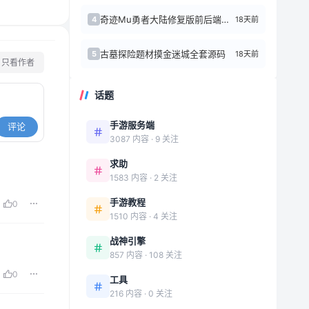
奇迹Mu勇者大陆修复版前后端源代码+Linux手工端
18天前
4
古墓探险题材摸金迷城全套源码
18天前
5
只看作者
话题
手游服务端
评论
3087 内容 · 9 关注
求助
1583 内容 · 2 关注
手游教程
0
1510 内容 · 4 关注
战神引擎
857 内容 · 108 关注
0
工具
216 内容 · 0 关注