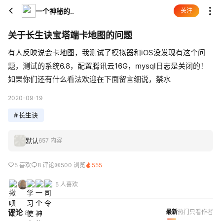
一个神秘的..
关注
关于长生诀宝塔端卡地图的问题
有人反映说会卡地图，我测试了模拟器和iOS没发现有这个问
题，测试的系统6.8，配置腾讯云16G，mysql日志是关闭的！
如果你们还有什么看法欢迎在下面留言细说，禁水
2020-09-19
#
长生诀
默认
657 内容
5 喜欢
8 评论
500 浏览
555
5 人喜欢
评论
最新
热门
只看作者
8