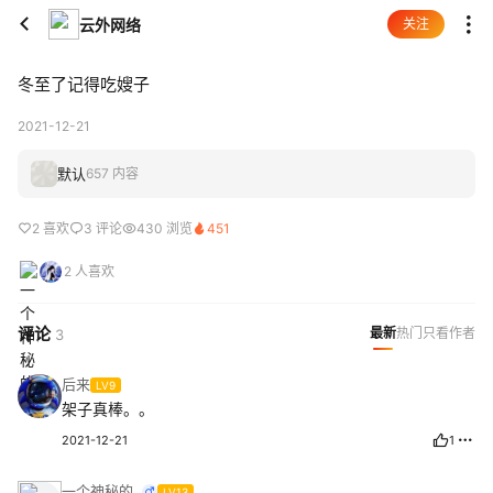
云外网络
关注
冬至了记得吃嫂子
2021-12-21
默认
657 内容
2 喜欢
3 评论
430 浏览
451
2 人喜欢
评论
最新
热门
只看作者
3
后来
LV9
架子真棒。。
2021-12-21
1
一个神秘的..
LV13