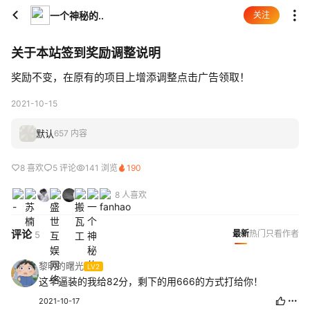
一个神秘的..
关注
关于本站签到奖励调整说明
奖励不变，在原有的项目上增添调整点击广告领取！
2021-10-15
默认
657 内容
8 喜欢
5 评论
141 浏览
190
8 人喜欢
评论
最新
热门
只看作者
5
黎明的曙光
LV2
这个逼装的我给82分，剩下的用666的方式打给你！
2021-10-17