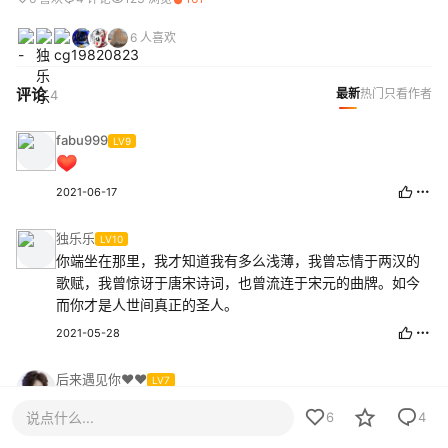
6 人喜欢
评论
最新
热门
只看作者
4
fabu999
LV9
2021-06-17
独乐乐
LV10
你端坐在那里，我才知道我有多么浅薄，我曾忘情于两汉的
歌赋，我曾惊讶于唐宋诗词，也曾流连于宋元的曲牌。如今
而你才是人世间真正的圣人。
2021-05-28
后来遇见你❤️❤️
LV7
楼主辛苦了，谢谢楼主，楼主好人一生平安！
说点什么...
6
4
2021-05-27