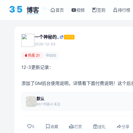
3
5
博客
<
/>
首页
视频
签到
排行榜
一个神秘的..
LV13
2020-12-03
热度 21
200
12-3更新记录：
添加了GM后台使用说明，详情看下面付费说明！这个后
默认
657 内容
0 关注
5
收藏
打赏
送礼
分享