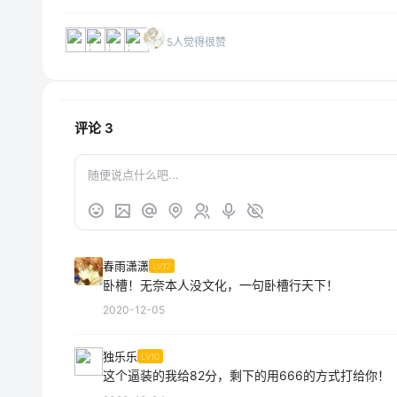
5人觉得很赞
评论
3
春雨潇潇
LV12
卧槽！无奈本人没文化，一句卧槽行天下！
2020-12-05
独乐乐
LV10
这个逼装的我给82分，剩下的用666的方式打给你！