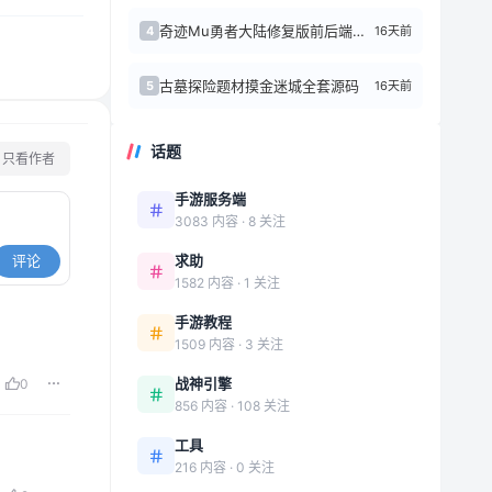
奇迹Mu勇者大陆修复版前后端源代码+Linux手工端
16天前
4
古墓探险题材摸金迷城全套源码
16天前
5
话题
只看作者
手游服务端
3083 内容 · 8 关注
求助
评论
1582 内容 · 1 关注
手游教程
1509 内容 · 3 关注
战神引擎
0
856 内容 · 108 关注
工具
216 内容 · 0 关注