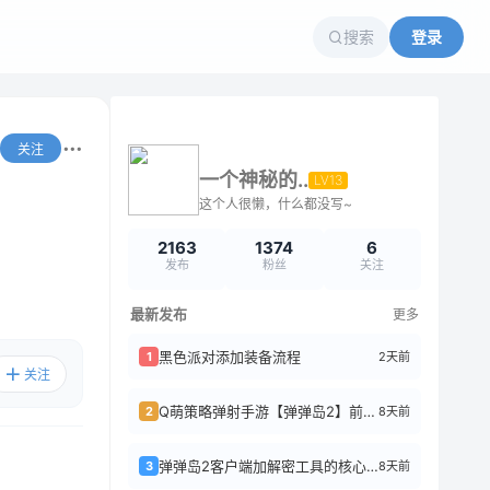
搜索
登录
关注
一个神秘的..
LV13
这个人很懒，什么都没写~
2163
1374
6
发布
粉丝
关注
最新发布
更多
黑色派对添加装备流程
2天前
1
关注
Q萌策略弹射手游【弹弹岛2】前后端全套源码+搭建教程
8天前
2
弹弹岛2客户端加解密工具的核心逻辑
8天前
3