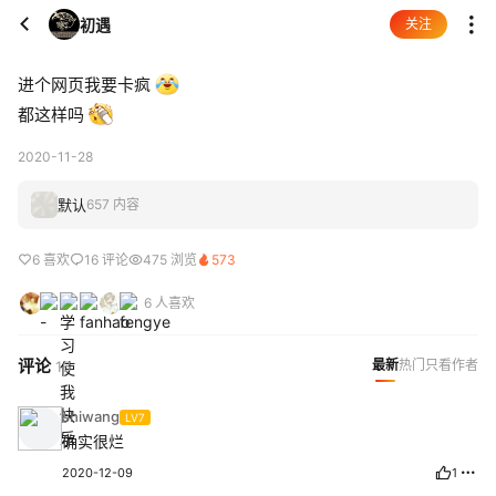
初遇
关注
进个网页我要卡疯
都这样吗
2020-11-28
默认
657 内容
6 喜欢
16 评论
475 浏览
573
6 人喜欢
评论
最新
热门
只看作者
16
shiwang
LV7
确实很烂
2020-12-09
1