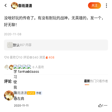
春雨潇潇
关注
没啥好玩的传奇了。有没有耐玩的战神，无英雄的，发一个，
好无聊！
2020-11-08
默认
657 内容
6 喜欢
10 评论
340 浏览
408
6 人喜欢
评论
最新
热门
只看作者
10
春雨潇潇
LV12
作者
@左肩
2020-11-11
1