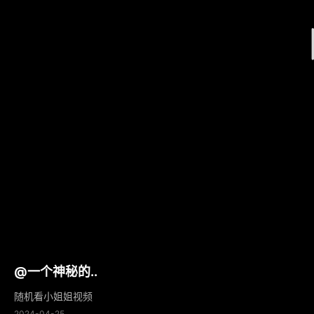
@
一个神秘的..
随机看小姐姐视频
2024-04-25