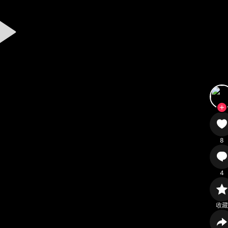
Copyright © 2024 - 2026
35博客圈
All Rights Reserved
8
透明度
100%
4
速度
1x
收藏