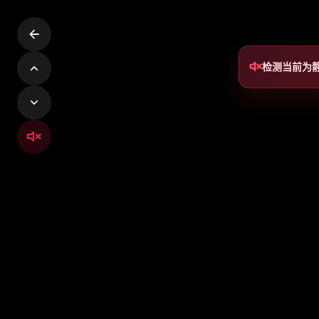
检测当前为
35博客圈
35博客是一个资源分享，技术交流的社区
资源分享，技术交流