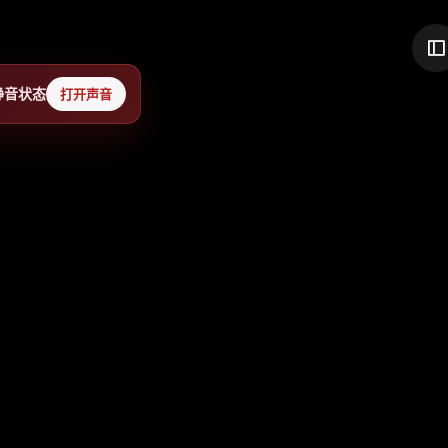
静音状态
打开声音
友情链接：
燕子博客