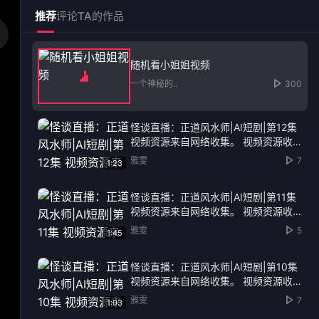
推荐
评论
TA的作品
随机看小姐姐视频
一个神秘的..
300
怪谈直播：正道风水师|AI短剧|第12集
视频资源来自网络收集。 视频资源收
集不易，且看且珍惜！
雅雯
7
1:23
社区广场
创作中心
热门榜单
怪谈直播：正道风水师|AI短剧|第11集
9044
视频资源来自网络收集。 视频资源收
集不易，且看且珍惜！
雅雯
5
1:45
已发布内容持续增长
怪谈直播：正道风水师|AI短剧|第10集
视频资源来自网络收集。 视频资源收
集不易，且看且珍惜！
雅雯
7
1:03