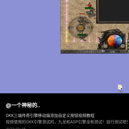
@
一个神秘的..
GKK三端传奇引擎移动端添加自定义按钮视频教程
视频使用的GKK引擎测试的，九龙和ASP引擎没有测试！自行测试吧
2022-01-18