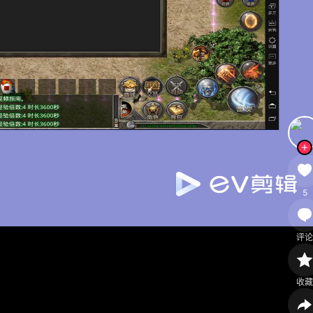
Copyright © 2024 - 2026
35博客圈
All Rights Reserved
5
透明度
100%
评论
速度
1x
收藏
！