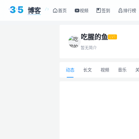
3
5
博客
<
/>
首页
视频
签到
排行榜
吃腥的鱼
LV1
暂无简介
动态
长文
视频
音乐