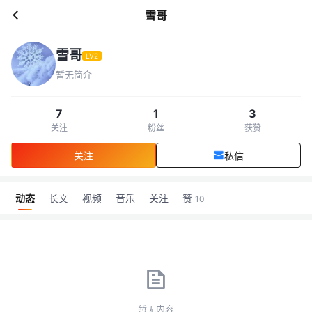
雪哥
雪哥
LV2
暂无简介
7
1
3
关注
粉丝
获赞
关注
私信
动态
长文
视频
音乐
关注
赞
10
暂无内容