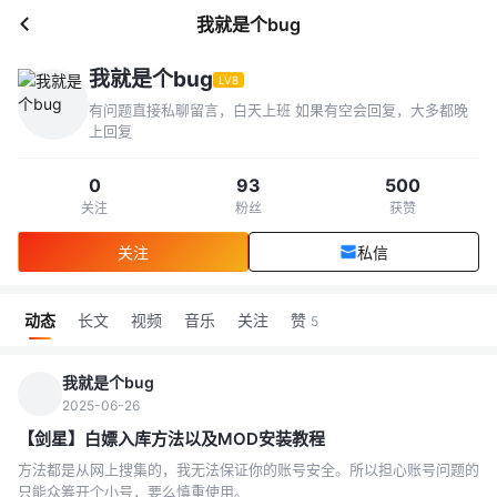
我就是个bug
我就是个bug
LV8
有问题直接私聊留言，白天上班 如果有空会回复，大多都晚
上回复
0
93
500
关注
粉丝
获赞
关注
私信
动态
长文
视频
音乐
关注
赞
5
我就是个bug
2025-06-26
【剑星】白嫖入库方法以及MOD安装教程
方法都是从网上搜集的，我无法保证你的账号安全。所以担心账号问题的
只能众筹开个小号，要么慎重使用。