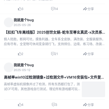
3
14
分享
我就是个bug
2025-05-26
【扣扣飞车离线版】2025创世女娲-蛇车至尊玄真武-x次员系列版本
假人陪跑，断网可坑，摸鱼利器，全车系全皮肤、满改装、全服装服饰，
应有尽有，全宠物可休闲变身骑行飞，支持排位、边境、练习场、改装、
宝石(含5.6级)手感和正服一致
2
21
分享
我就是个bug
2025-05-12
高帧率win10过检测镜像+过检测文件+VM16安装包+文件复制工具/可用鲁大师检测
高帧率虚拟机镜像并过了检测，所有东西都打包了，测
试CF可用，其他游戏自行测试，理论所有游戏都可玩，
可用鲁大师检测 推荐用VM16虚拟机使用，其他版本虚
拟机无效，VM16虚拟机安装包也打包了，VM底层文件
必须替换！别忘记了！不替换不行！
4
3
分享