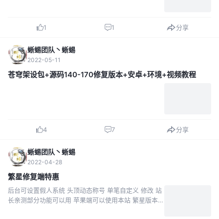
盒+卡密抽奖 自行配置游戏内素材以及玩法（玩法众多
自己挖掘 配置） 视频教程
1
1
分享
蜥蜴团队丶蜥蜴
2022-05-11
苍穹架设包+源码140-170修复版本+安卓+环境+视频教程
4
7
分享
蜥蜴团队丶蜥蜴
2022-04-28
繁星修复端特惠
后台可设置假人系统 头顶动态称号 单笔自定义 修改 站
长亲测部分功能可以用 苹果端可以使用本站 繁星版本里
面的