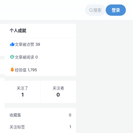
搜索
登录
个人成就
文章被点赞
39
文章被阅读
0
经验值
1,795
关注了
关注者
1
0
收藏集
0
关注标签
1