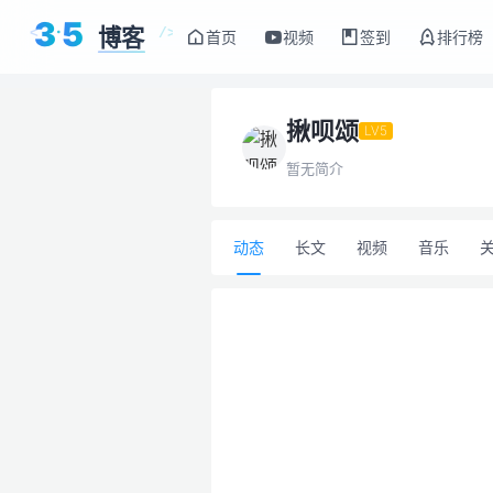
3
5
博客
<
/>
首页
视频
签到
排行榜
揪呗颂
LV5
暂无简介
动态
长文
视频
音乐