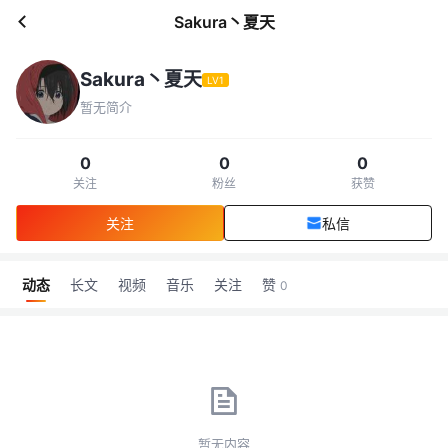
Sakura丶夏天
Sakura丶夏天
LV1
暂无简介
0
0
0
关注
粉丝
获赞
关注
私信
动态
长文
视频
音乐
关注
赞
0
暂无内容