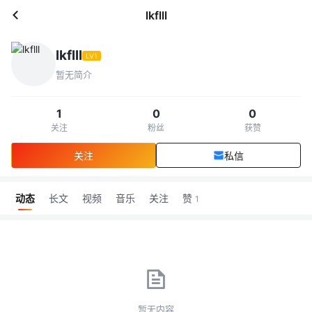
lkflll
lkflll
LV1
暂无简介
1
0
0
关注
粉丝
获赞
关注
私信
动态
长文
视频
音乐
关注
赞
1
暂无内容