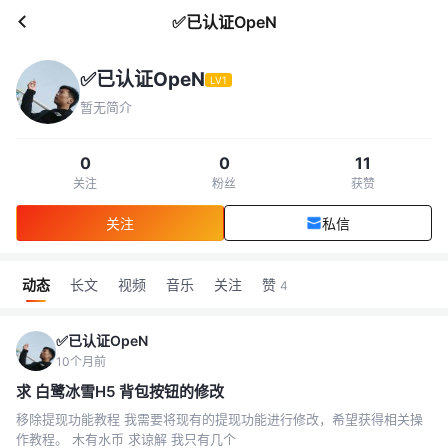
✅已认证OpeN
✅已认证OpeN
LV1
暂无简介
0
0
11
关注
粉丝
获赞
关注
私信
动态
长文
视频
音乐
关注
赞
4
✅已认证OpeN
10个月前
求 白鹭冰雪H5 背包按钮的修改
移除提现功能教程 我需要将现有的提现功能进行修改，希望获得相关操
作教程。 木有水币 求谅解 我只有几个