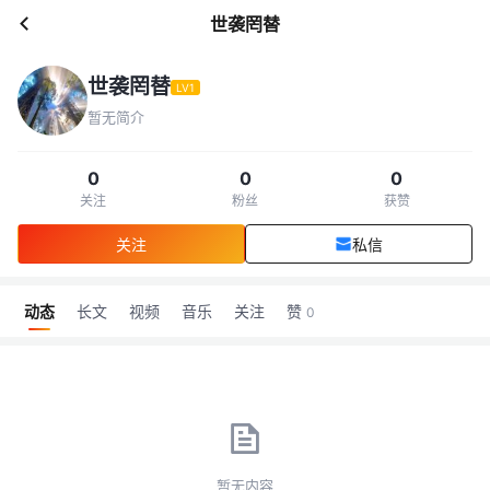
世袭罔替
世袭罔替
LV1
暂无简介
0
0
0
关注
粉丝
获赞
关注
私信
动态
长文
视频
音乐
关注
赞
0
暂无内容