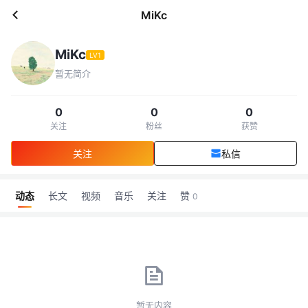
MiKc
MiKc
LV1
暂无简介
0
0
0
关注
粉丝
获赞
关注
私信
动态
长文
视频
音乐
关注
赞
0
暂无内容