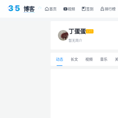
3
5
博客
<
/>
首页
视频
签到
排行榜
丁蛋蛋
LV1
暂无简介
动态
长文
视频
音乐