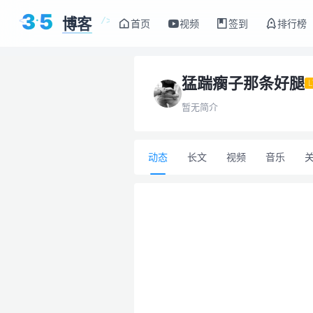
3
5
博客
<
/>
首页
视频
签到
排行榜
猛踹瘸子那条好腿
L
暂无简介
动态
长文
视频
音乐