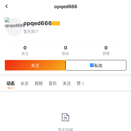
opqed666
opqed666
LV1
暂无简介
0
0
0
关注
粉丝
获赞
关注
私信
动态
长文
视频
音乐
关注
赞
0
暂无内容