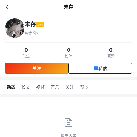
未存
未存
LV1
暂无简介
0
0
0
关注
粉丝
获赞
关注
私信
动态
长文
视频
音乐
关注
赞
0
暂无内容