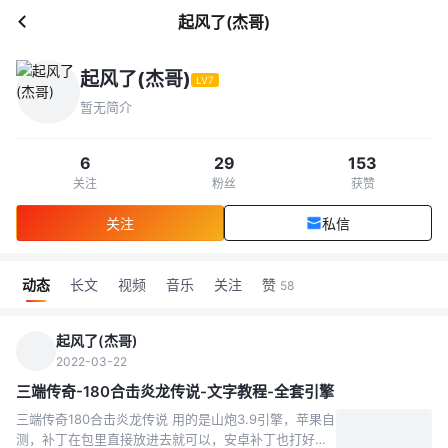
起风了(杰哥)
起风了(杰哥)
LV7
暂无简介
6
29
153
关注
粉丝
获赞
关注
私信
动态
长文
视频
音乐
关注
赞
58
起风了(杰哥)
2022-03-22
三端传奇-180合击炎龙传说-文字教程-全套引擎
三端传奇180合击炎龙传说 用的是山炮3.9引擎，苹果自
测，补丁在包里直接放进去就可以，安卓补丁也打好。