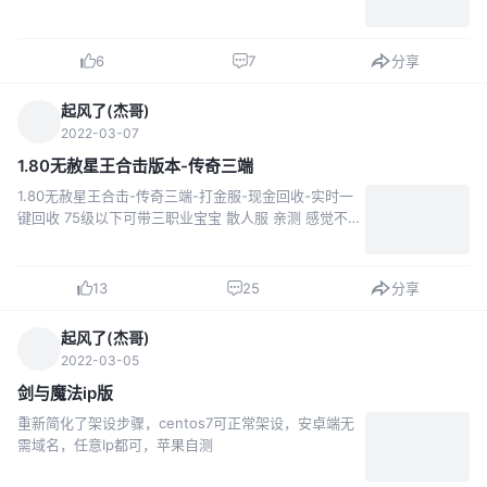
需要微端的可以找我有现成的。 1.80炎龙传说极品星王
合击第二季 【版本介绍】官方提供RMB高价回收装备功
能、散人必选、骨灰赚钱！ 【版...
6
7
分享
起风了(杰哥)
2022-03-07
1.80无赦星王合击版本-传奇三端
1.80无赦星王合击-传奇三端-打金服-现金回收-实时一
键回收 75级以下可带三职业宝宝 散人服 亲测 感觉不充
值也能玩 苹补丁已经打好未测试 搭建教程
https://35boke.com/4144.html#9aol7
13
25
分享
起风了(杰哥)
2022-03-05
剑与魔法ip版
重新简化了架设步骤，centos7可正常架设，安卓端无
需域名，任意Ip都可，苹果自测