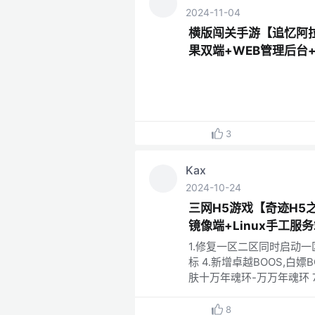
2024-11-04
横版闯关手游【追忆阿拉德
果双端+WEB管理后台
3
Kax
2024-10-24
三网H5游戏【奇迹H
镜像端+Linux手工
1.修复一区二区同时启动一
标 4.新增卓越BOOS,白嫖
肤十万年魂环-万万年魂环 
8