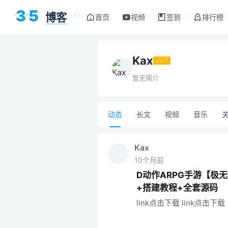
3
5
博客
<
/>
首页
视频
签到
排行榜
Kax
LV11
暂无简介
动态
长文
视频
音乐
Kax
10个月前
D动作ARPG手游【极无
+搭建教程+全套源码
link点击下载 link点击下载