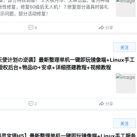
调整，部分特效调整！ 3.天夜月华、天纵浩蓝、星河神域
平衡性修复，修复60级后无人机！ 7.修复部分道具时装礼
示问题，部分活动修复！
8
分享
关注
使计划の逆袭】最新整理单机一键即玩镜像端+Linux手工
授权后台+物品ID+安卓+详细搭建教程+视频教程
2
分享
关注
器灵宝塔H5】最新整理单机一键即玩镜像端+Linux手工服务