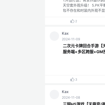
1.开放打造，背景界面UI
天空套外观升级！ 5.PK
包不存在和时装内外观不显
2
Kax
2024-11-09
二次元卡牌回合手游【天
服务端+多区跨服+GM
3
Kax
2024-11-08
三网H5游戏【天蚕变/