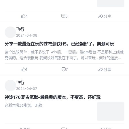
4
5
分享
飞行
2024-04-08
分享一款最近在玩的苍穹剑诀H5，已经架好了，亲测可玩
这个比较简单，就不多说了 win端，一键端。带gm后台 不是那种上线就
充满的，适合慢慢玩 我架设好的放在下面了，可以来玩 . 架好的连接，
欢迎体验 http://152.136.38.189:81/
1
7
分享
飞行
2024-04-07
神途176复古沉默-最经典的版本，不变态，还好玩
这版本我只能说，无敌