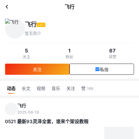
飞行
飞行
LV7
暂无简介
5
1
67
关注
粉丝
获赞
关注
私信
动态
长文
视频
音乐
关注
赞
169
飞行
2025-06-19
0521 最新93灵泽全套，谁来个架设教程