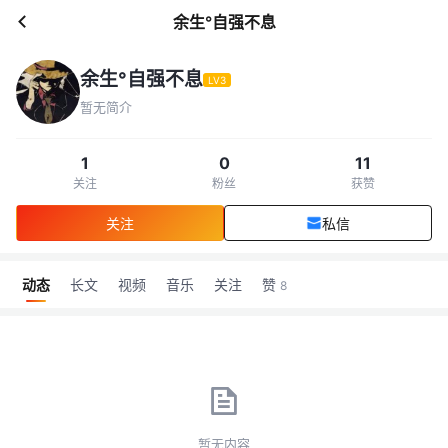
余生°自强不息
余生°自强不息
LV3
暂无简介
1
0
11
关注
粉丝
获赞
关注
私信
动态
长文
视频
音乐
关注
赞
8
暂无内容