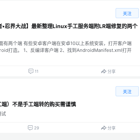
关注
•忍界大战】最新整理Linux手工服务端附LR端修复的两个
里面有两个端 有些安卓客户端在安卓10以上系统安装，打开客户端
d打造。 1、反编译客户端 2、找到AndroidManifest.xml打开
11
分享
关注
手工端）不是手工端转的购买需谨慎
测试
29
分享