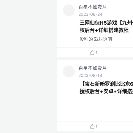
百星不如壹月
2023-08-24
三网仙侠H5游戏【九州
权后台+详细搭建教程
没别的 就烂透吧
1
百星不如壹月
2023-08-18
【宝石新暗罗刹比比东6
授权后台+安卓+详细搭
1