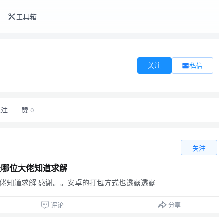
工具箱
私信
关注
关注
赞
0
关注
径哪位大佬知道求解
大佬知道求解 感谢。。安卓的打包方式也透露透露
评论
分享