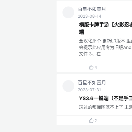
百星不如壹月
2023-08-14
横版卡牌手游【火影忍者
端
全汉化那个 更新LR版本 
会提示此应用专为旧版Androi
文件 3、在
4
百星不如壹月
2023-07-31
YS3.6一键端（不是
玩过的都懂图就不上了 未
2