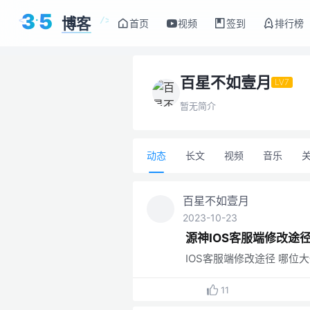
3
5
博客
<
/>
首页
视频
签到
排行榜
百星不如壹月
LV7
暂无简介
动态
长文
视频
音乐
百星不如壹月
2023-10-23
源神IOS客服端修改途
IOS客服端修改途径 哪位
11