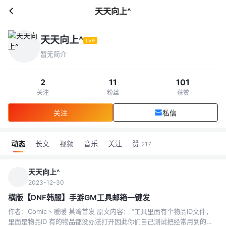
天天向上^
天天向上^
LV9
暂无简介
2
11
101
关注
粉丝
获赞
关注
私信
动态
长文
视频
音乐
关注
赞
217
天天向上^
2023-12-30
横版【DNF韩服】手游GM工具邮箱一键发
作者：Comic丶暖暖 某湾首发 原文内容： “工具里面有个物品ID文件，
里面是物品ID 有的物品都没办法打开因此你们自己测试把经常用到的直