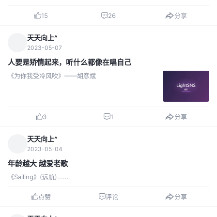
接复制黏贴到最前面，记住不要改格式否则无法使用！！！ 后面我看心
情更新，后续可能会出现更多功能 易开...
15
26
分享
天天向上^
2023-05-07
人要是矫情起来，听什么都像在唱自己
《为你我受冷风吹》——胡彦斌
3
1
分享
天天向上^
2023-05-04
年龄越大 越爱老歌
《Sailing》(远航)......
点赞
评论
分享