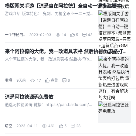
横版闯关手游【逍遥自在阿拉德】全自动一键搭建脚本+亲测安卓苹果双端+导表+运营后台+GM授权后台。
游戏介绍 版本特色： 鬼剑、男枪全职业一二三觉，极致满屏特效拉满，视觉盛宴！ 女枪、格斗、神谕、法师全职业一二觉 橙色光环触发聚光灯特效 满级飞升武器触发残影特效 全新光环、模式专...
一个神秘的..
2023-02-03
14
5
43
来个阿拉德的大佬，我一改道具表格 然后执行fb表格打包后 重新热更进游戏就这样，有会解决的大佬吗
来个阿拉德的大佬，我一改道具表格 然后执行fb表格打包后 重新热更进游戏就这样，有会解决的大佬吗
啾啾
9天前
47
点赞
6
逍遥阿拉德源码免费放
逍遥阿拉德源码 链接：https://pan.baidu.com/s/1x60_tPJjM2ioM7lX1AZtEw 提取码：sy9q 逍遥阿拉德表链接：https://pan.b...
晴空
2023-04-11
461
5
28