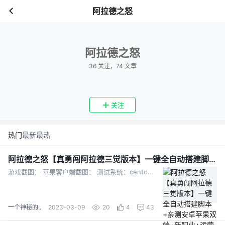
阿拉德之怒
阿拉德之怒
36
关注，
74
文章
关注
热门
最新
最热
阿拉德之怒【真勇闯阿拉德三觉版本】一键全自动搭建脚本+亲测安卓苹果双端+新职业+运营后台+GM授权后台
游戏截图： 苹果客户端截图： 测试系统：centos7.6 测试配置：2H4G 全新职业黑暗武士 独家全职业二觉三觉开放 亲测双端正常 考虑客户端太大，在服务器编译制作好下载太慢，...
一个神秘的..
2023-03-09
20
4
43