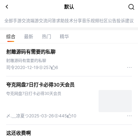
默认
全部
手游交流
端游交流
问答求助
技术分享
音乐
视频
社区公告
投诉建议
综合
最新
热门
精华
射雕源码有需要的私聊
射雕源码有需要的私聊
司令
2020-12-19
257
6
夸克网盘7日打卡必得30天会员
夸克网盘7日打卡必得30天会员
〆.﹏凉夏つ
2025-03-26
445
10
这还收费啊