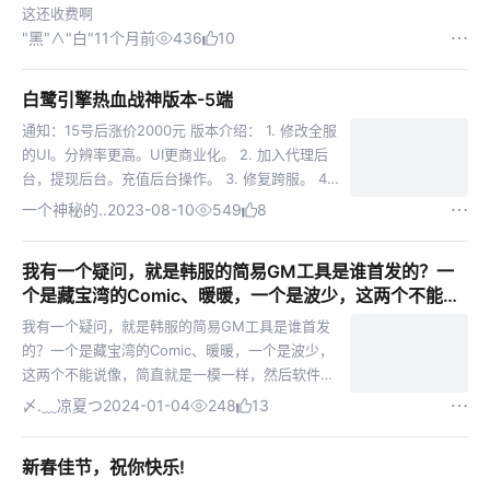
这还收费啊
"黑"∧"白"
11个月前
436
10
白鹭引擎热血战神版本-5端
通知：15号后涨价2000元 版本介绍： 1. 修改全服
的UI。分辨率更高。UI更商业化。 2. 加入代理后
台，提现后台。充值后台操作。 3. 修复跨服。 4.
修复充值逻辑（每个未修复的冰雪版本都存在过几
一个神秘的..
2023-08-10
549
8
个小时充值延迟到账的通病） 5. ...
我有一个疑问，就是韩服的简易GM工具是谁首发的？一
个是藏宝湾的Comic、暖暖，一个是波少，这两个不能说
像，简直就是一模一样，然后软件都是亲切的问候！！！
我有一个疑问，就是韩服的简易GM工具是谁首发
到底谁偷谁的？有知道内幕的大佬们？？
的？一个是藏宝湾的Comic、暖暖，一个是波少，
这两个不能说像，简直就是一模一样，然后软件都
是亲切的问候！！！到底谁偷谁的？有知道内幕的
〆.﹏凉夏つ
2024-01-04
248
13
大佬们？？
新春佳节，祝你快乐!