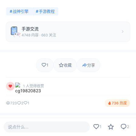
#
战神引擎
#
手游教程
手游交流
4748 内容 · 663 关注
1
收藏
分享
1 人觉得很赞
723
2
1
736 热度
评论
最新
热门
只看作者
2
说点什么...
1
2