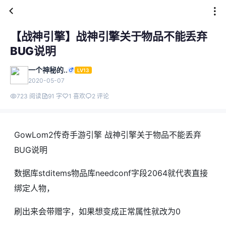
【战神引擎】战神引擎关于物品不能丢弃
BUG说明
一个神秘的..
LV13
2020-05-07
723 阅读
91 字
1 喜欢
2 评论
GowLom2传奇手游引擎 战神引擎关于物品不能丢弃
BUG说明
数据库stditems物品库needconf字段2064就代表直接
绑定人物，
刷出来会带赠字，如果想变成正常属性就改为0