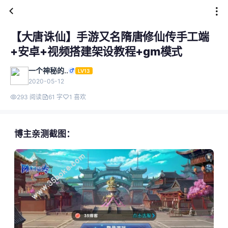
【大唐诛仙】手游又名隋唐修仙传手工端
+安卓+视频搭建架设教程+gm模式
一个神秘的..
LV13
2020-05-12
293 阅读
61 字
1 喜欢
博主亲测截图：