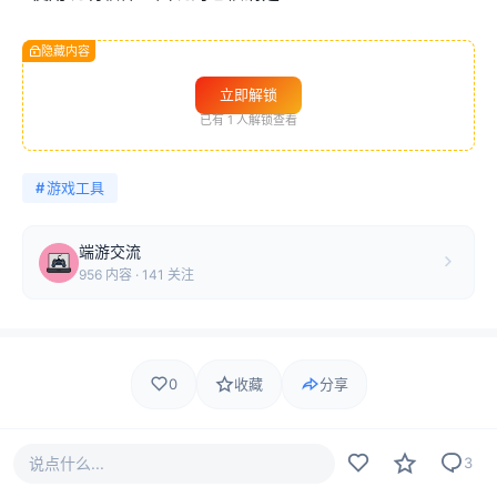
隐藏内容
立即解锁
已有
1
人解锁查看
#
游戏工具
端游交流
956 内容 · 141 关注
0
收藏
分享
641
3
0
656 热度
说点什么...
3