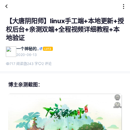
【大唐阴阳师】linux手工端+本地更新+授
权后台+亲测双端+全程视频详细教程+本
地验证
一个神秘的..
LV13
2020-06-13
717 阅读
243 字
2 评论
博主亲测截图：