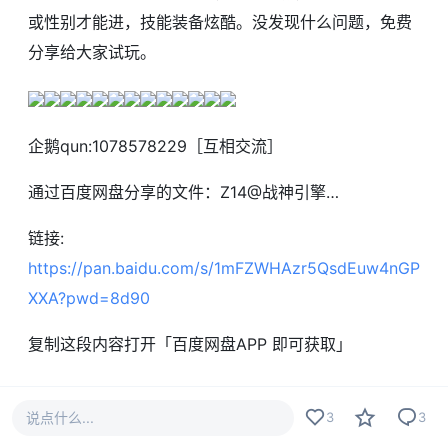
或性别才能进，技能装备炫酷。没发现什么问题，免费
分享给大家试玩。
企鹅qun:1078578229［互相交流］
通过百度网盘分享的文件：Z14@战神引擎…
链接:
https://pan.baidu.com/s/1mFZWHAzr5QsdEuw4nGP
XXA?pwd=8d90
复制这段内容打开「百度网盘APP 即可获取」
#
战神引擎
#
手游服务端
说点什么...
3
3