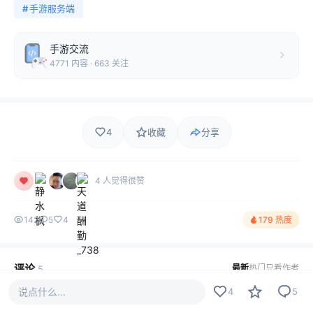
#
手游服务端
手游交流
4771 内容 · 663 关注
4
收藏
分享
4 人觉得很赞
142
5
4
179 热度
评论
最新
热门
只看作者
5
说点什么...
4
5
火鸡味锅巴丶
LV5