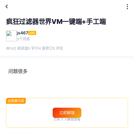
疯狂过滤器世界VM一键端+手工端
js467
LV1
3个月前
142 阅读
5 字
4 喜欢
5 评论
问题很多
隐藏内容
立即解锁
已有
0
人解锁查看