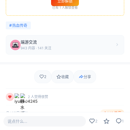
立即解锁
已有
1
人解锁查看
#
热血传奇
端游交流
943 内容 · 141 关注
2
收藏
分享
2 人觉得很赞
137
1
2
148 热度
说点什么...
2
1