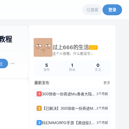
搜索
登录
建教程
过上666的生活
LV4
这个人很懒，什么都没写~
注
5
1
0
发布
粉丝
关注
最新发布
更多
300快收一份奇迹Mu勇者大陆客户端13个工程项目源码
2个月前
1
【已解决】300块收一份奇迹Mu勇者大陆出APK包教程
2个月前
2
科幻MMORPG手游【源战役2】Linux手工端+安卓+CDK授权后台+详细搭建...
3个月前
3