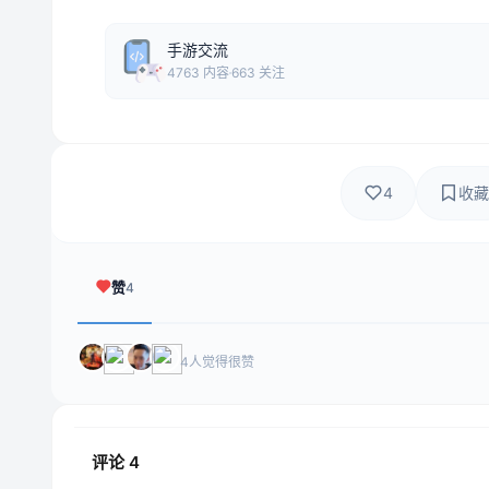
手游交流
4763 内容
663 关注
4
收藏
赞
4
4人觉得很赞
评论
4