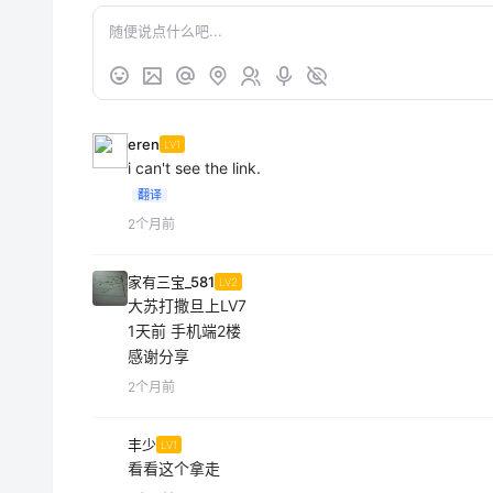
eren
LV1
i can't see the link.
翻译
2个月前
家有三宝_581
LV2
大苏打撒旦上LV7
1天前 手机端2楼
感谢分享
2个月前
丰少
LV1
看看这个拿走