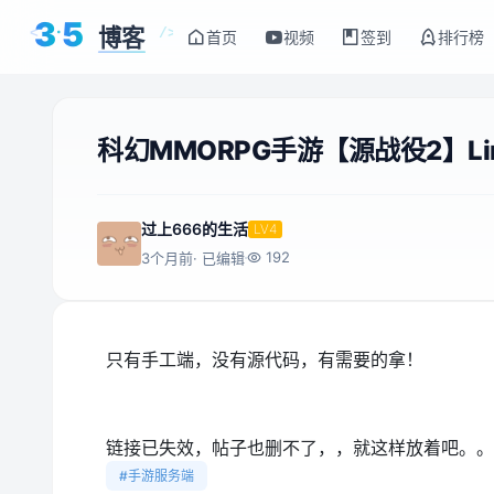
3
5
博客
<
/>
首页
视频
签到
排行榜
科幻MMORPG手游【源战役2】L
过上666的生活
LV4
192
3个月前
· 已编辑
只有手工端，没有源代码，有需要的拿！
链接已失效，帖子也删不了，，就这样放着吧。。
#手游服务端