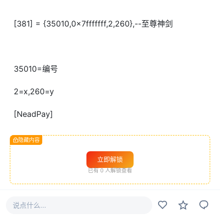
[381] = {35010,0x7fffffff,2,260},--至尊神剑
35010=编号
2=x,260=y
[NeadPay]
隐藏内容
立即解锁
已有
0
人解锁查看
#
幽冥传奇
说点什么...