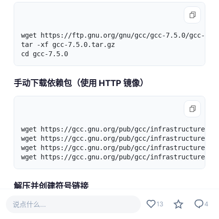
wget https://ftp.gnu.org/gnu/gcc/gcc-7.5.0/gcc-7.5.
tar -xf gcc-7.5.0.tar.gz

cd gcc-7.5.0
手动下载依赖包（使用 HTTP 镜像）
wget https://gcc.gnu.org/pub/gcc/infrastructure/gmp
wget https://gcc.gnu.org/pub/gcc/infrastructure/mpf
wget https://gcc.gnu.org/pub/gcc/infrastructure/mpc
wget https://gcc.gnu.org/pub/gcc/infrastructure/is
解压并创建符号链接
说点什么...
13
4