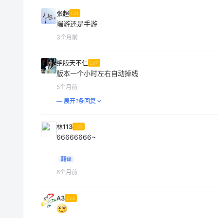
张超
LV1
端游还是手游
3个月前
绝版天不仁
LV7
版本一个小时左右自动掉线
5个月前
— 展开
1
条回复
林113
LV3
66666666~
翻译
6个月前
A3
LV4