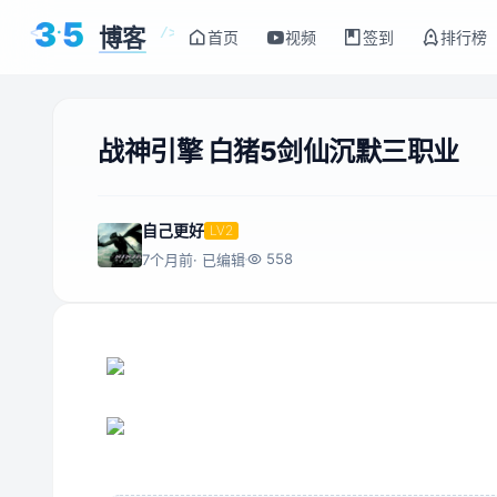
3
5
博客
<
/>
首页
视频
签到
排行榜
战神引擎 白猪5剑仙沉默三职业
自己更好
LV2
558
7个月前
· 已编辑