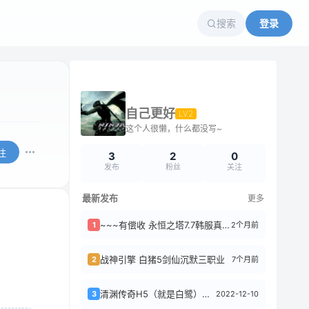
搜索
登录
自己更好
LV2
这个人很懒，什么都没写~
注
3
2
0
发布
粉丝
关注
最新发布
更多
~~~有偿收 永恒之塔7.7韩服真端完整版
2个月前
1
战神引擎 白猪5剑仙沉默三职业
7个月前
2
清渊传奇H5（就是白鹭）登录后卡加载90%怎么解决，清理缓存无效
2022-12-10
3