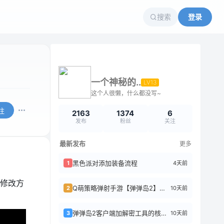
搜索
登录
一个神秘的..
LV13
这个人很懒，什么都没写~
注
2163
1374
6
发布
粉丝
关注
最新发布
更多
黑色派对添加装备流程
4天前
1
修改方
Q萌策略弹射手游【弹弹岛2】前后端全套源码+搭建教程
10天前
2
弹弹岛2客户端加解密工具的核心逻辑
10天前
3