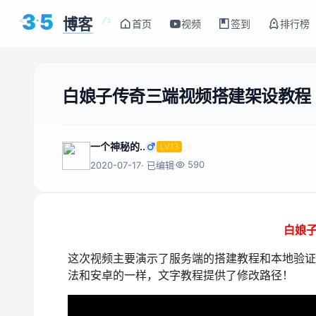
3
5
博客
<
/>
首页
视频
签到
排行榜
白娘子传奇三端视频搭建架设教程
一个神秘的..
LV13
590
2020-07-17
· 已编辑
白娘
这次视频主要演示了服务端的搭建教程和本地验证
法和安卓的一样，文字教程提供了修改路径！