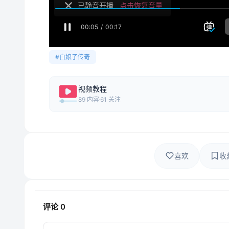
#白娘子传奇
视频教程
89 内容
61 关注
喜欢
收
评论
0