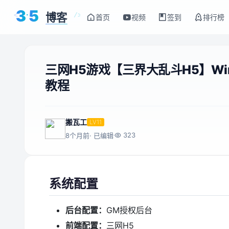
3
5
博客
<
/>
首页
视频
签到
排行榜
三网H5游戏【三界大乱斗H5】W
教程
搬瓦工
LV11
323
8个月前
· 已编辑
系统配置
后台配置：
GM授权后台
前端配置：
三网H5