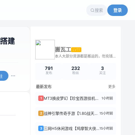
搜索
登录
细搭建
搬瓦工
LV11
本人大部分资源都是搬运的，勿充钱购买，不解答问题
791
232
3
发布
粉丝
关注
注
最新发布
更多
MT3换皮梦幻【珍宝西游挂机尊享版】单机一键即玩镜像服务端+Linux手工服务端...
1小时前
1
战神引擎传奇手游【1.80战天传奇[白猪3.1]】特色服务端+上古神殿+玄龙渊+...
15小时前
2
三网H5休闲游戏【鸠摩智大侠转转刀H5】WIN系服务端+Linux手工服务端+附...
15小时前
3