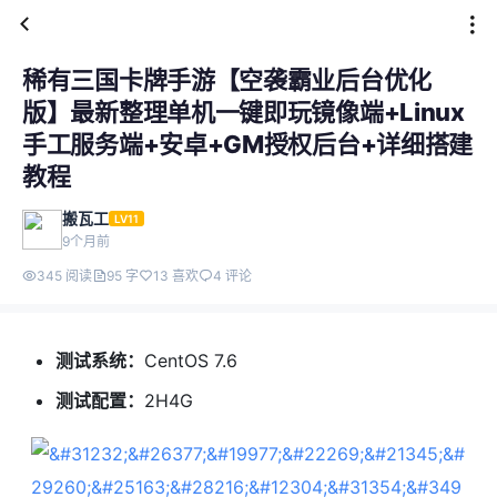
稀有三国卡牌手游【空袭霸业后台优化
版】最新整理单机一键即玩镜像端+Linux
手工服务端+安卓+GM授权后台+详细搭建
教程
搬瓦工
LV11
9个月前
345 阅读
95 字
13 喜欢
4 评论
测试系统：
CentOS 7.6
测试配置：
2H4G