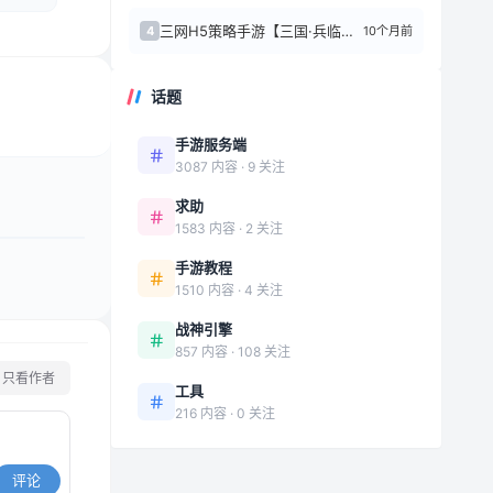
三网H5策略手游【三国·兵临天下代金券内购七合M8版】8月最新整理Linux手工...
10个月前
4
话题
手游服务端
3087 内容 · 9 关注
求助
1583 内容 · 2 关注
手游教程
1510 内容 · 4 关注
战神引擎
857 内容 · 108 关注
只看作者
工具
216 内容 · 0 关注
评论