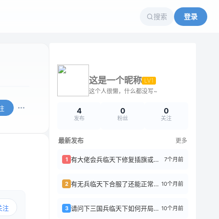
搜索
登录
这是一个昵称
LV1
这个人很懒，什么都没写~
注
4
0
0
发布
粉丝
关注
最新发布
更多
有大佬会兵临天下修复插旗或者开跨服的教程嘛
7个月前
1
有无兵临天下合服了还能正常注册进入的教程
10个月前
2
关注
请问下三国兵临天下如何开局七合？
10个月前
3