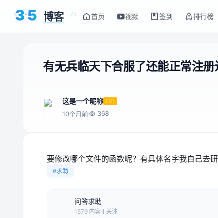
3
5
博客
<
/>
首页
视频
签到
排行榜
有无兵临天下合服了还能正常注册
这是一个昵称
LV1
368
10个月前
要修改哪个文件的函数呢？有具体名字我自己去研
#求助
问答求助
1579 内容
1 关注