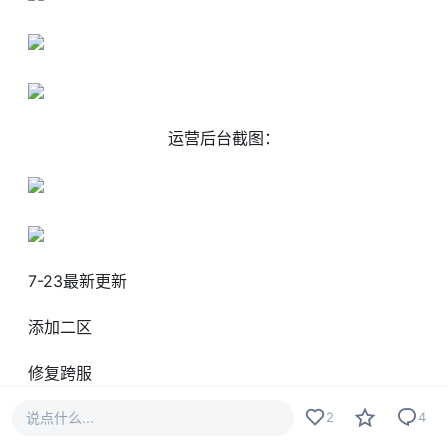
运营后台截图：
7-23最新更新
添加二区
修复跨服
说点什么...
iOS测试黑屏
2
4