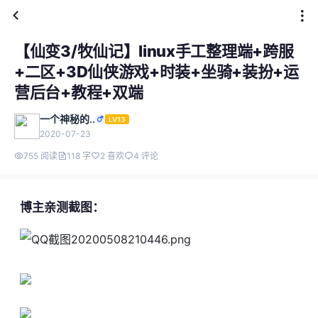
【仙变3/牧仙记】linux手工整理端+跨服
+二区+3D仙侠游戏+时装+坐骑+装扮+运
营后台+教程+双端
一个神秘的..
LV13
2020-07-23
755 阅读
118 字
2 喜欢
4 评论
博主亲测截图：