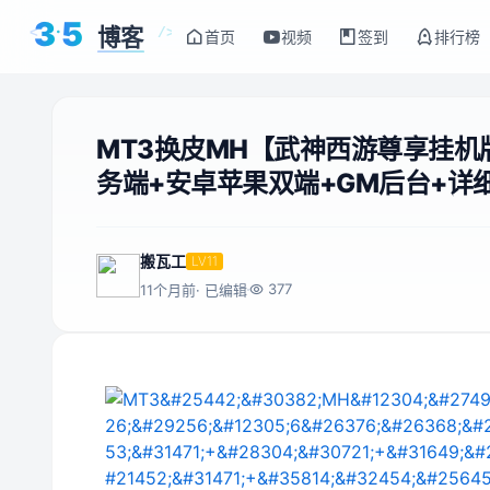
3
5
博客
<
/>
首页
视频
签到
排行榜
MT3换皮MH【武神西游尊享挂机
务端+安卓苹果双端+GM后台+详
搬瓦工
LV11
377
11个月前
· 已编辑