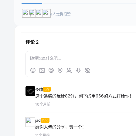
4人觉得很赞
评论
2
夜瞳
LV8
这个逼装的我给82分，剩下的用666的方式打给你！
10个月前
jad
LV10
感谢大佬的分享，赞一个！
11个月前