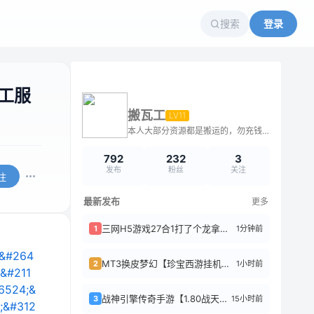
搜索
登录
手工服
搬瓦工
LV11
本人大部分资源都是搬运的，勿充钱购买，不解答问题
792
232
3
发布
粉丝
关注
注
最新发布
更多
三网H5游戏27合1打了个龙拿下一座城纸上当大侠向猛鬼开炮
1分钟前
1
MT3换皮梦幻【珍宝西游挂机尊享版】单机一键即玩镜像服务端+Linux手工服务端...
1小时前
2
战神引擎传奇手游【1.80战天传奇[白猪3.1]】特色服务端+上古神殿+玄龙渊+...
15小时前
3